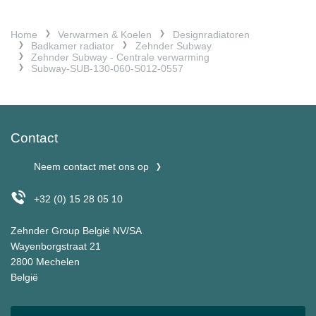
Home
Verwarmen & Koelen
Designradiatoren
Badkamer radiator
Zehnder Subway
Zehnder Subway - Centrale verwarming
Subway-SUB-130-060-S012-0557
Contact
Neem contact met ons op
+32 (0) 15 28 05 10
Zehnder Group België NV/SA
Wayenborgstraat 21
2800 Mechelen
België