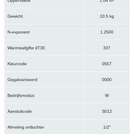
Oppervlakte
1.04 m²
Gewicht
10.5 kg
N-exponent
1.2500
Warmteafgifte dT30
337
Kleurcode
0557
Gegalvaniseerd
0000
Bedrijfsmodus
W
Aansluitcode
S012
Afmeting ontluchter
1/2"