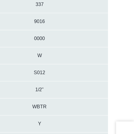
337
9016
0000
W
S012
1/2"
WBTR
Y