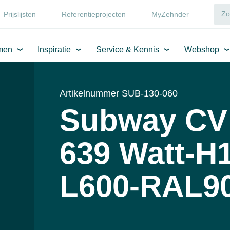
Prijslijsten
Referentieprojecten
MyZehnder
men
Inspiratie
Service & Kennis
Webshop
Artikelnummer SUB-130-060
Subway CV
639 Watt-H
L600-RAL9