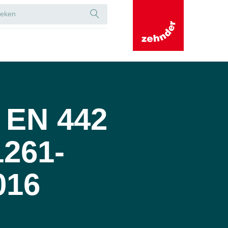
 EN 442
1261-
016