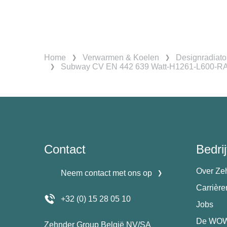
Home
Verwarmen & Koelen
Designradiato
Subway CV EN 442 639 Watt-H1261-L600-R
Contact
Bedrij
Over Ze
Neem contact met ons op
Carrièr
+32 (0) 15 28 05 10
Jobs
De WOW
Zehnder Group België NV/SA