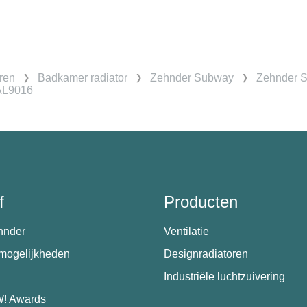
ren
Badkamer radiator
Zehnder Subway
Zehnder S
AL9016
f
Producten
hnder
Ventilatie
emogelijkheden
Designradiatoren
Industriële luchtzuivering
! Awards