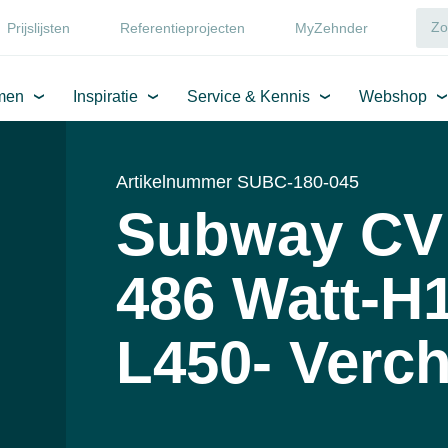
Prijslijsten
Referentieprojecten
MyZehnder
men
Inspiratie
Service & Kennis
Webshop
Artikelnummer SUBC-180-045
Subway CV
486 Watt-H
L450- Verc