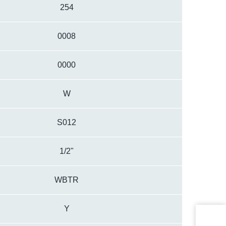
254
0008
0000
W
S012
1/2"
WBTR
Y