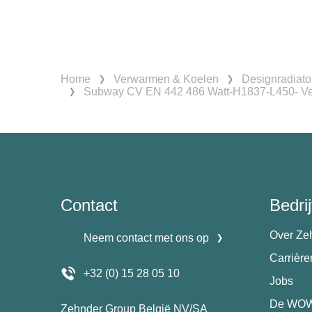
Home
Verwarmen & Koelen
Designradiato
Subway CV EN 442 486 Watt-H1837-L450- V
Contact
Bedrij
Over Ze
Neem contact met ons op
Carrièr
+32 (0) 15 28 05 10
Jobs
De WOW
Zehnder Group België NV/SA