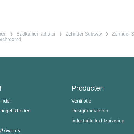
ren
Badkamer radiator
Zehnder Subway
Zehnder S
erchroomd
f
Producten
hnder
Ventilatie
emogelijkheden
Designradiatoren
Industriële luchtzuivering
! Awards