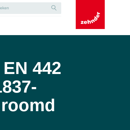
 EN 442
1837-
hroomd