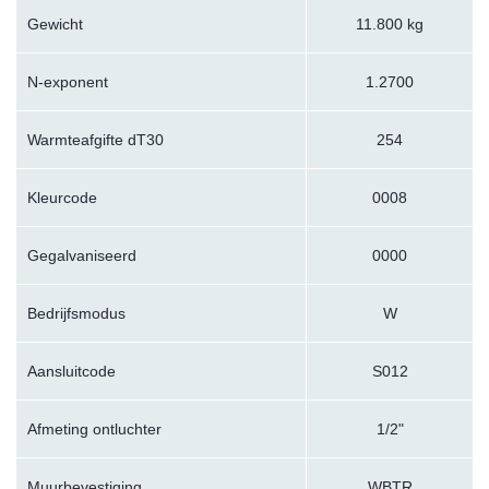
Gewicht
11.800 kg
N-exponent
1.2700
Warmteafgifte dT30
254
Kleurcode
0008
Gegalvaniseerd
0000
Bedrijfsmodus
W
Aansluitcode
S012
Afmeting ontluchter
1/2"
Muurbevestiging
WBTR