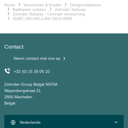
Home
Verwarmen & Koelen
Designradiatoren
Badkamer radiator
Zehnder Subway
Zehnder Subway - Centrale verwarming
SUBC-180-045-L450-S012-0008
Contact
Neem contact met ons op
+32 (0) 15 28 05 10
Zehnder Group België NV/SA
Wayenborgstraat 21
2800 Mechelen
België
Nederlands