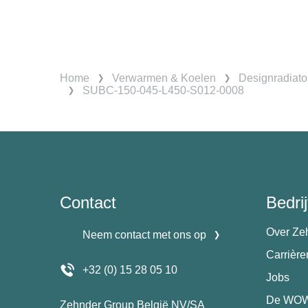
Home
Verwarmen & Koelen
Designradiato
SUBC-150-045-L450-S012-0008
Contact
Bedrij
Over Ze
Neem contact met ons op
Carrièr
+32 (0) 15 28 05 10
Jobs
De WOW
Zehnder Group België NV/SA