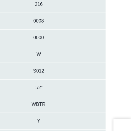
216
0008
0000
W
S012
1/2"
WBTR
Y