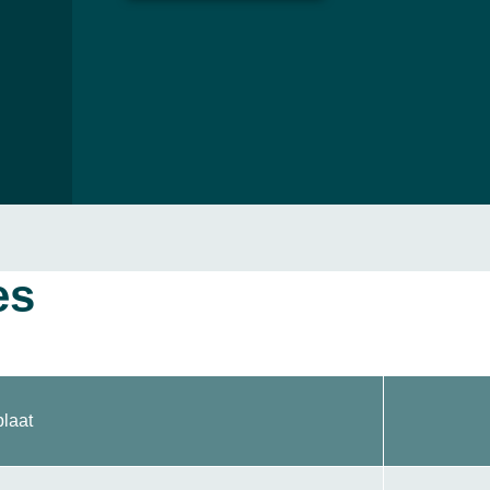
es
laat