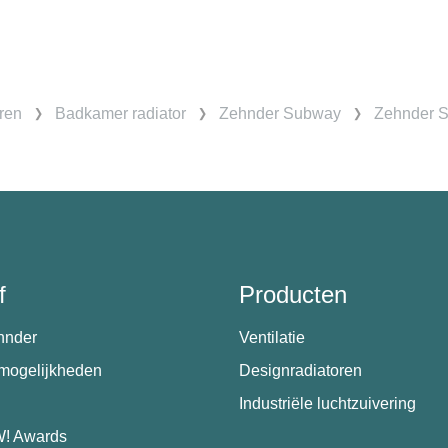
ren
Badkamer radiator
Zehnder Subway
Zehnder S
f
Producten
hnder
Ventilatie
emogelijkheden
Designradiatoren
Industriële luchtzuivering
! Awards