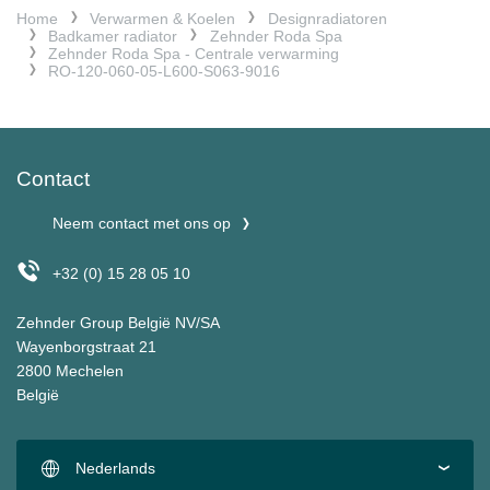
Home
Verwarmen & Koelen
Designradiatoren
Badkamer radiator
Zehnder Roda Spa
Zehnder Roda Spa - Centrale verwarming
RO-120-060-05-L600-S063-9016
Contact
Neem contact met ons op
+32 (0) 15 28 05 10
Zehnder Group België NV/SA
Wayenborgstraat 21
2800 Mechelen
België
Nederlands