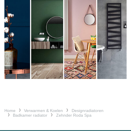
Home
Verwarmen & Koelen
Designradiatoren
Badkamer radiator
Zehnder Roda Spa