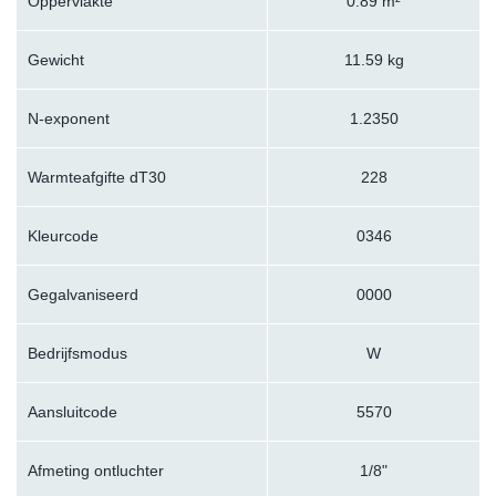
Oppervlakte
0.89 m²
Gewicht
11.59 kg
N-exponent
1.2350
Warmteafgifte dT30
228
Kleurcode
0346
Gegalvaniseerd
0000
Bedrijfsmodus
W
Aansluitcode
5570
Afmeting ontluchter
1/8"