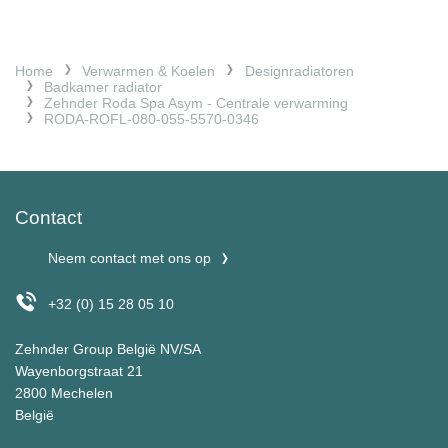
Home
Verwarmen & Koelen
Designradiatoren
Badkamer radiator
Zehnder Roda Spa Asym - Centrale verwarming
RODA-ROFL-080-055-5570-0346
Contact
Neem contact met ons op
+32 (0) 15 28 05 10
Zehnder Group België NV/SA
Wayenborgstraat 21
2800 Mechelen
België