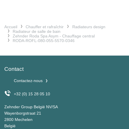
Accueil
Chauffer et rafraîchir
Radiateurs design
Radiateur de salle de bain
Zehnder Roda Spa Asym - Chauffage central
RODA-ROFL-080-055-5570-0346
Contact
Contactez-nous
+32 (0) 15 28 05 10
Zehnder Group België NV/SA
Wayenborgstraat 21
2800 Mechelen
België