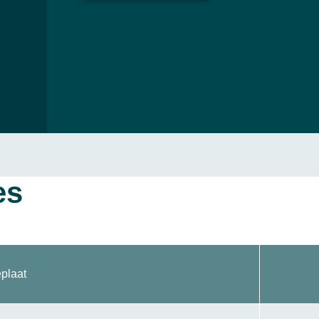
es
plaat