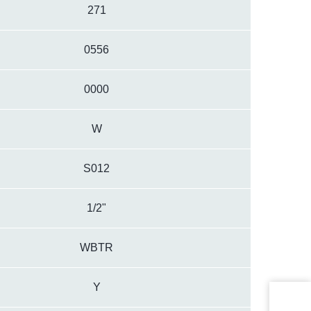
271
0556
0000
W
S012
1/2"
WBTR
Y