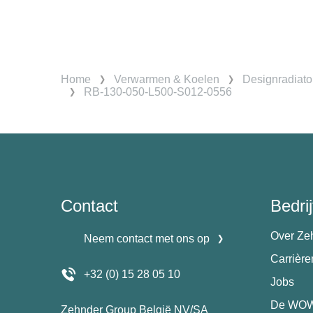
Home
Verwarmen & Koelen
Designradiato
RB-130-050-L500-S012-0556
Contact
Bedrij
Over Ze
Neem contact met ons op
Carrièr
+32 (0) 15 28 05 10
Jobs
De WOW
Zehnder Group België NV/SA