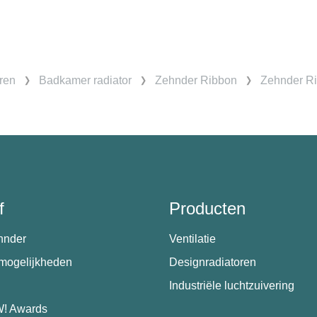
ren
Badkamer radiator
Zehnder Ribbon
Zehnder Ri
f
Producten
hnder
Ventilatie
emogelijkheden
Designradiatoren
Industriële luchtzuivering
! Awards