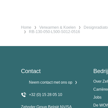
Home
Verwarmen & Koelen
Designradiato
RB-130-050-L500-S012-0516
Contact
Bedrij
Over Ze
Neem contact met ons op
Carrièr
+32 (0) 15 28 05 10
Jobs
De WOW
Zehnder Group België NV/SA