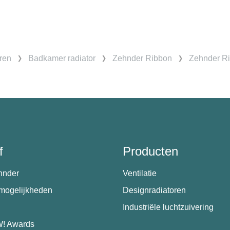
ren
Badkamer radiator
Zehnder Ribbon
Zehnder Ri
f
Producten
hnder
Ventilatie
emogelijkheden
Designradiatoren
Industriële luchtzuivering
! Awards