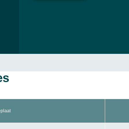
es
plaat