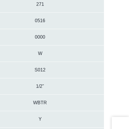
271
0516
0000
W
S012
1/2"
WBTR
Y