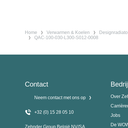
Home
Verwarmen & Koelen
Designradiato
QAC-100-030-L300-S012-0008
Contact
Bedrij
Over Ze
Neem contact met ons op
Carrièr
+32 (0) 15 28 05 10
Jobs
De WOW
Zehnder Group België NV/SA