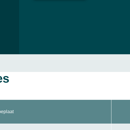
es
eplaat