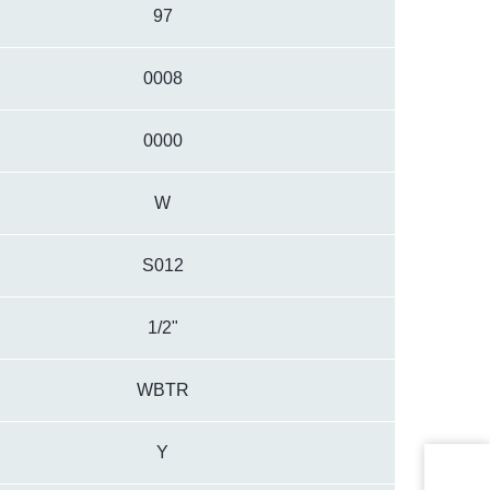
97
0008
0000
W
S012
1/2"
WBTR
Y