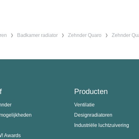
ren
Badkamer radiator
Zehnder Quaro
Zehnder Qua
f
Producten
hnder
Ventilatie
emogelijkheden
Designradiatoren
Industriële luchtzuivering
! Awards