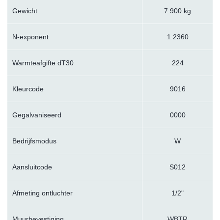
Gewicht
7.900 kg
N-exponent
1.2360
Warmteafgifte dT30
224
Kleurcode
9016
Gegalvaniseerd
0000
Bedrijfsmodus
W
Aansluitcode
S012
Afmeting ontluchter
1/2"
Muurbevestiging
WBTR