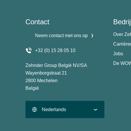
Contact
Bedrij
Over Ze
Neem contact met ons op
Carrièr
+32 (0) 15 28 05 10
Jobs
De WOW
Zehnder Group België NV/SA
Wayenborgstraat 21
2800 Mechelen
België
Nederlands