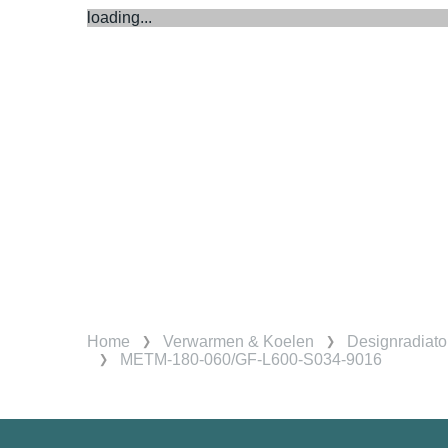
loading...
Home
Verwarmen & Koelen
Designradiato
METM-180-060/GF-L600-S034-9016