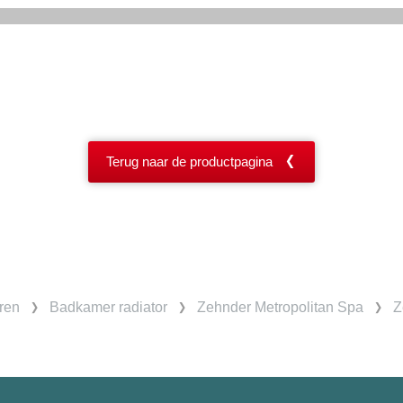
Terug naar de productpagina
ren
Badkamer radiator
Zehnder Metropolitan Spa
Z