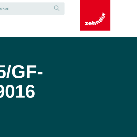
5/GF-
9016