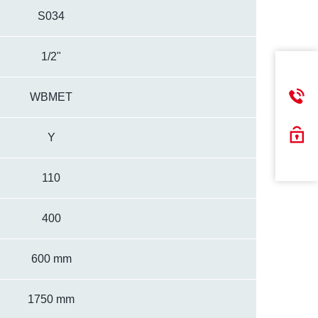
S034
1/2"
WBMET
Y
110
400
600 mm
1750 mm