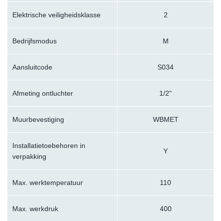
Elektrische veiligheidsklasse
2
Bedrijfsmodus
M
Aansluitcode
S034
Afmeting ontluchter
1/2"
Muurbevestiging
WBMET
Installatietoebehoren in
Y
verpakking
Max. werktemperatuur
110
Max. werkdruk
400