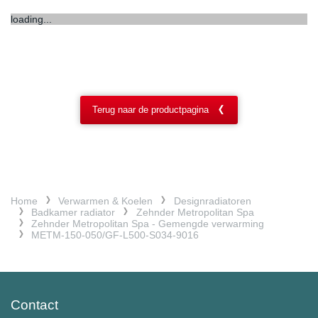
loading...
Terug naar de productpagina
Home
Verwarmen & Koelen
Designradiatoren
Badkamer radiator
Zehnder Metropolitan Spa
Zehnder Metropolitan Spa - Gemengde verwarming
METM-150-050/GF-L500-S034-9016
Contact