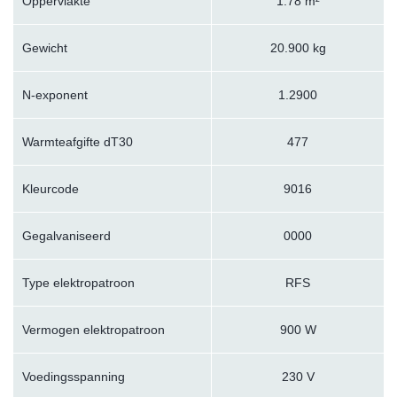
Oppervlakte
1.78 m²
Gewicht
20.900 kg
N-exponent
1.2900
Warmteafgifte dT30
477
Kleurcode
9016
Gegalvaniseerd
0000
Type elektropatroon
RFS
Vermogen elektropatroon
900 W
Voedingsspanning
230 V