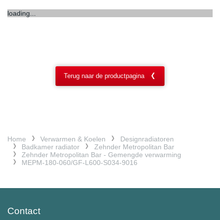
loading...
Terug naar de productpagina
Home
Verwarmen & Koelen
Designradiatoren
Badkamer radiator
Zehnder Metropolitan Bar
Zehnder Metropolitan Bar - Gemengde verwarming
MEPM-180-060/GF-L600-S034-9016
Contact