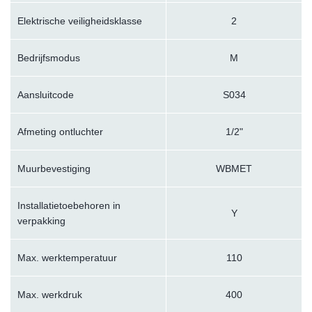
Elektrische veiligheidsklasse
2
Bedrijfsmodus
M
Aansluitcode
S034
Afmeting ontluchter
1/2"
Muurbevestiging
WBMET
Installatietoebehoren in
Y
verpakking
Max. werktemperatuur
110
Max. werkdruk
400