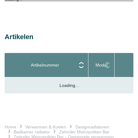
Artikelen
Artikelnummer
Model
Loading...
Home
Verwarmen & Koelen
Designradiatoren
Badkamer radiator
Zehnder Metropolitan Bar
Zehnder Metropolitan Bar - Gemengde verwarming