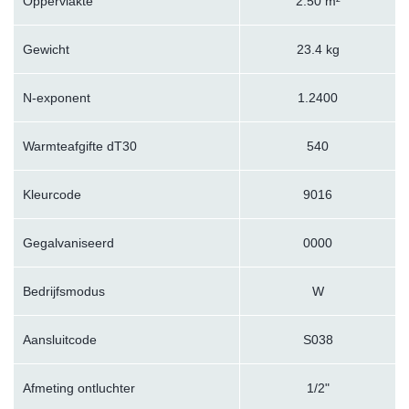
Oppervlakte
2.50 m²
Gewicht
23.4 kg
N-exponent
1.2400
Warmteafgifte dT30
540
Kleurcode
9016
Gegalvaniseerd
0000
Bedrijfsmodus
W
Aansluitcode
S038
Afmeting ontluchter
1/2"