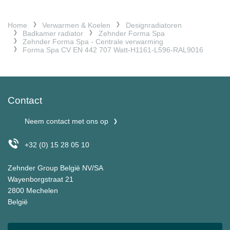
Home
Verwarmen & Koelen
Designradiatoren
Badkamer radiator
Zehnder Forma Spa
Zehnder Forma Spa - Centrale verwarming
Forma Spa CV EN 442 707 Watt-H1161-L596-RAL9016
Contact
Neem contact met ons op
+32 (0) 15 28 05 10
Zehnder Group België NV/SA
Wayenborgstraat 21
2800 Mechelen
België