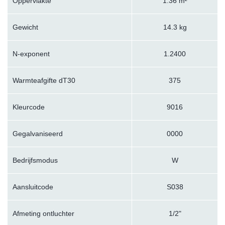
Oppervlakte
1.36 m²
Gewicht
14.3 kg
N-exponent
1.2400
Warmteafgifte dT30
375
Kleurcode
9016
Gegalvaniseerd
0000
Bedrijfsmodus
W
Aansluitcode
S038
Afmeting ontluchter
1/2"