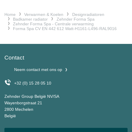
Home
Verwarmen & Koelen
Designradiatoren
Badkamer radiator
Zehnder Forma Spa
Zehnder Forma Spa - Centrale verwarming
Forma Spa CV EN 442 612 Watt-H1161-L496-RAL9016
Contact
Neem contact met ons op
+32 (0) 15 28 05 10
Zehnder Group België NV/SA
Wayenborgstraat 21
2800 Mechelen
België