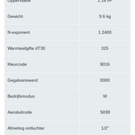
Oppervlakte
1.18 m²
Gewicht
9.6 kg
N-exponent
1.2400
Warmteafgifte dT30
325
Kleurcode
9016
Gegalvaniseerd
0000
Bedrijfsmodus
W
Aansluitcode
S038
Afmeting ontluchter
1/2"