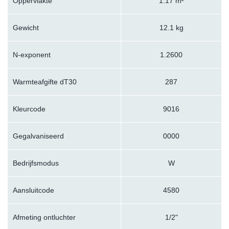
Oppervlakte
1.17 m²
Gewicht
12.1 kg
N-exponent
1.2600
Warmteafgifte dT30
287
Kleurcode
9016
Gegalvaniseerd
0000
Bedrijfsmodus
W
Aansluitcode
4580
Afmeting ontluchter
1/2"