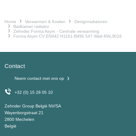
Home
Verwarmen & Koelen
Designradiatoren
Badkamer radiator
Zehnder Forma Asym - Centrale verwarming
Forma Asym CV EN442 H1161-B496 547 Watt-RAL9016
Contact
Neem contact met ons op
+32 (0) 15 28 05 10
Zehnder Group België NV/SA
Wayenborgstraat 21
2800 Mechelen
België