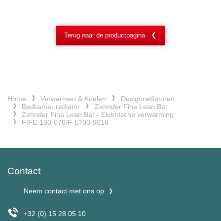
Terug naar de productpagina
Home
Verwarmen & Koelen
Designradiatoren
Badkamer radiator
Zehnder Fina Lean Bar
Zehnder Fina Lean Bar - Elektrische verwarming
FIFE-180-070/F-L700-9016
Contact
Neem contact met ons op
+32 (0) 15 28 05 10