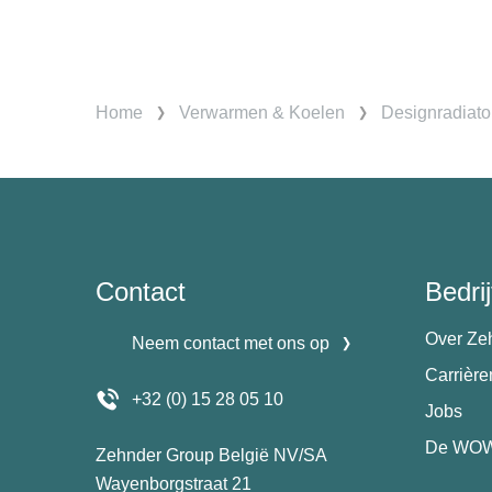
Home
Verwarmen & Koelen
Designradiato
Contact
Bedrij
Over Ze
Neem contact met ons op
Carrièr
+32 (0) 15 28 05 10
Jobs
De WOW
Zehnder Group België NV/SA
Wayenborgstraat 21