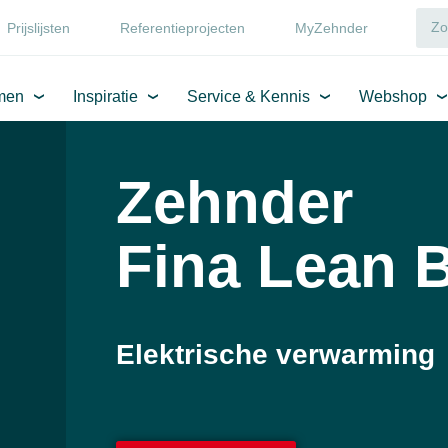
Prijslijsten
Referentieprojecten
MyZehnder
men
Inspiratie
Service & Kennis
Webshop
Zehnder
Fina Lean 
Elektrische verwarming