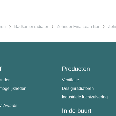
ren
Badkamer radiator
Zehnder Fina Lean Bar
Zehn
f
Producten
hnder
Ventilatie
emogelijkheden
Designradiatoren
Industriële luchtzuivering
! Awards
In de buurt