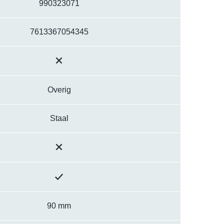
990323071
7613367054345
Overig
Staal
90 mm