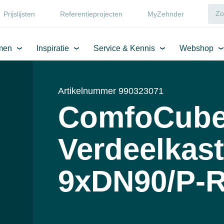
Prijslijsten
Referentieprojecten
MyZehnder
men
Inspiratie
Service & Kennis
Webshop
Artikelnummer 990323071
ComfoCube 
Verdeelkast
9xDN90/P-