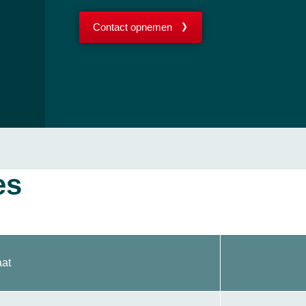
Contact opnemen
es
aat