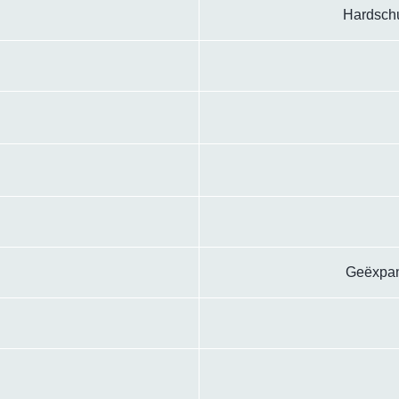
Hardschu
Geëxpan