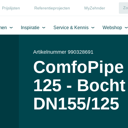
Prijslijsten
Referentieprojecten
MyZehnder
men
Inspiratie
Service & Kennis
Webshop
Artikelnummer 990328691
ComfoPipe
125 - Bocht 
DN155/125