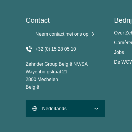
Contact
Bedrij
Over Ze
Neem contact met ons op
Carrièr
+32 (0) 15 28 05 10
Jobs
De WOW
Zehnder Group België NV/SA
Wayenborgstraat 21
2800 Mechelen
België
Nederlands