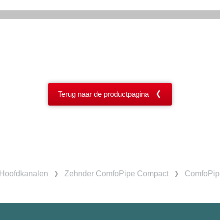
Terug naar de productpagina
Hoofdkanalen
Zehnder ComfoPipe Compact
ComfoPipe