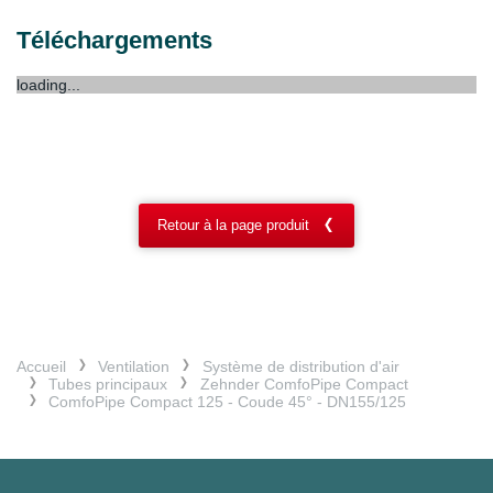
Téléchargements
loading...
Retour à la page produit
Accueil
Ventilation
Système de distribution d'air
Tubes principaux
Zehnder ComfoPipe Compact
ComfoPipe Compact 125 - Coude 45° - DN155/125