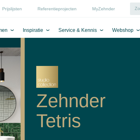
Prijslijsten
Referentieprojecten
MyZehnder
men
Inspiratie
Service & Kennis
Webshop
Zehnder
Tetris