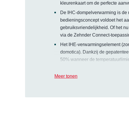
kleurenkaart om de perfecte aanvul
De IHC-dompelverwarming is de m
bedieningsconcept voldoet het aa
gebruiksvriendelijkheid. Of het n
via de Zehnder Connect-toepassing
Het IHE-verwarmingselement (zonde
domotica). Dankzij de gepatentee
50% wanneer de temperatuurlimiet i
het dompelverwarmingselement en
tijdens continu gebruik energie e
Meer tonen