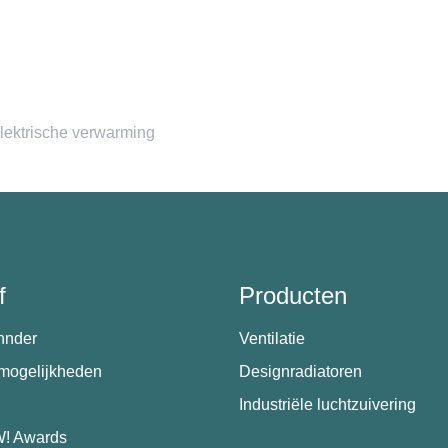
Elektrische verwarming
f
Producten
hnder
Ventilatie
emogelijkheden
Designradiatoren
Industriële luchtzuivering
! Awards