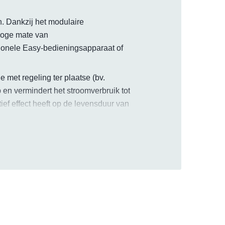
 Dankzij het modulaire
hoge mate van
ptionele Easy-bedieningsapparaat of
met regeling ter plaatse (bv.
en vermindert het stroomverbruik tot
ief effect heeft op de levensduur van
indering van het stroomverbruik