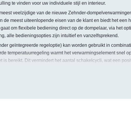
ling te vinden voor uw individuele stijl en interieur.
eest veelzijdige van de nieuwe Zehnder-dompelverwarmingen.
n de meest uiteenlopende eisen van de klant en biedt het een 
u gaat om flexibele bediening direct op de dompelaar, via het o
, alle bedieningsopties zijn intuïtief en vanzelfsprekend.
r geïntegreerde regeloptie) kan worden gebruikt in combinatie 
rde temperatuurregeling warmt het verwarmingselement snel op 
s bereikt. Dit vermindert het aantal schakelcycli, wat een posit
 bijdraagt aan zijn duurzaamheid. Bovendien bespaart de verm
n wordt oververhitting voorkomen.