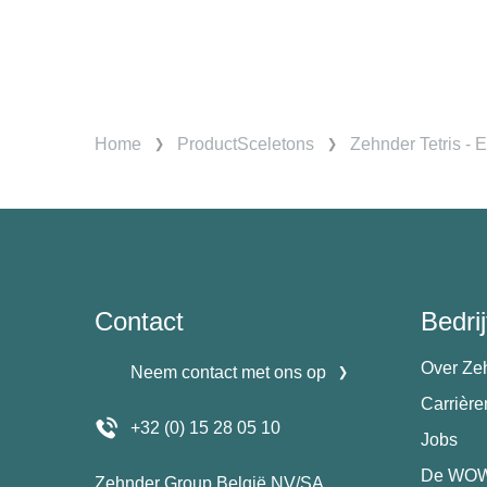
Home
ProductSceletons
Zehnder Tetris - 
Contact
Bedrij
Over Ze
Neem contact met ons op
Carrièr
+32 (0) 15 28 05 10
Jobs
De WOW
Zehnder Group België NV/SA