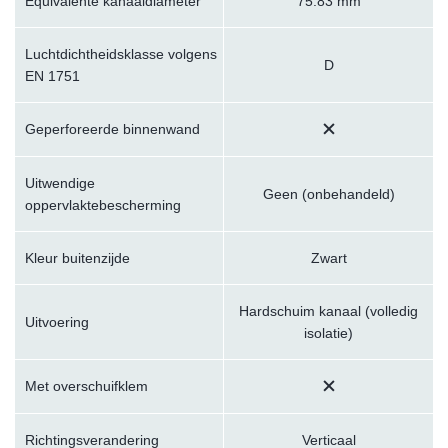
Equivalente kanaaldiameter
75.83 mm
Luchtdichtheidsklasse volgens
D
EN 1751
Geperforeerde binnenwand
Uitwendige
Geen (onbehandeld)
oppervlaktebescherming
Kleur buitenzijde
Zwart
Hardschuim kanaal (volledig
Uitvoering
isolatie)
Met overschuifklem
Richtingsverandering
Verticaal