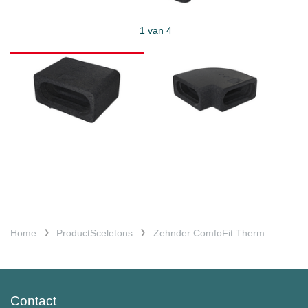
1 van 4
Home
ProductSceletons
Zehnder ComfoFit Therm
Contact