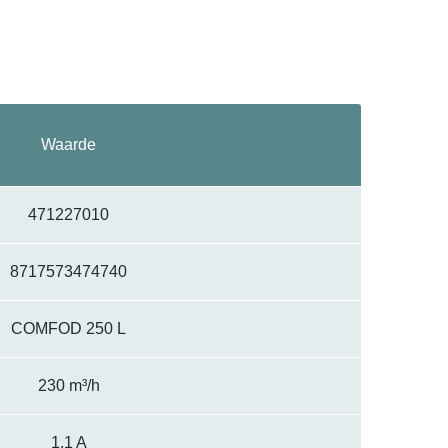
Waarde
471227010
8717573474740
COMFOD 250 L
230 m³/h
1.1 A