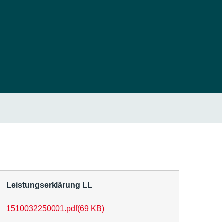
Leistungserklärung LL
1510032250001.pdf
(69 KB)