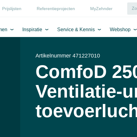
Prijslijsten
Referentieprojecten
MyZehnder
men
Inspiratie
Service & Kennis
Webshop
Artikelnummer 471227010
ComfoD 250
Ventilatie-u
toevoerluch