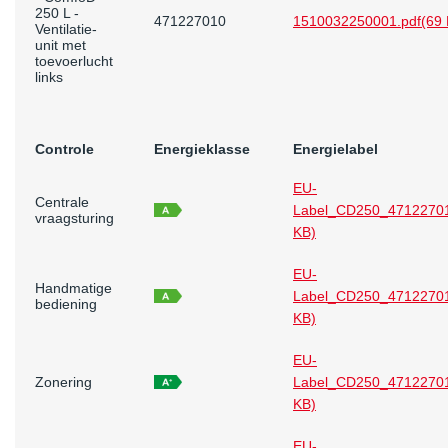
250 L -
471227010
1510032250001.pdf
(69
Ventilatie-
unit met
toevoerlucht
links
Controle
Energieklasse
Energielabel
EU-
Centrale
Label_CD250_47122701
vraagsturing
KB)
EU-
Handmatige
Label_CD250_47122701
bediening
KB)
EU-
Zonering
Label_CD250_47122701
KB)
EU-