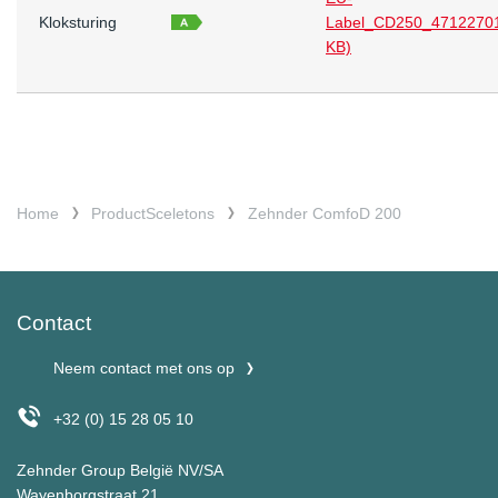
Kloksturing
Label_CD250_47122701
KB)
Home
ProductSceletons
Zehnder ComfoD 200
Contact
Neem contact met ons op
+32 (0) 15 28 05 10
Zehnder Group België NV/SA
Wayenborgstraat 21