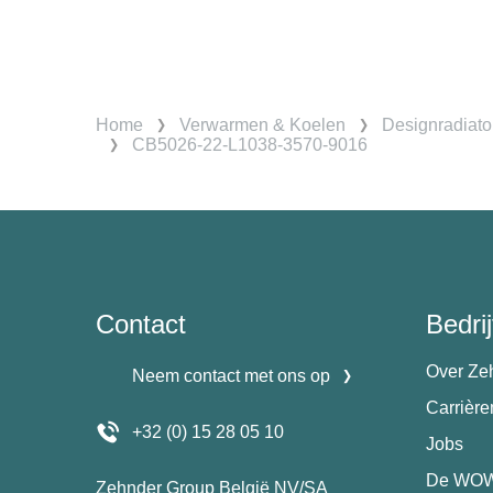
Home
Verwarmen & Koelen
Designradiato
CB5026-22-L1038-3570-9016
Contact
Bedrij
Over Ze
Neem contact met ons op
Carrièr
+32 (0) 15 28 05 10
Jobs
De WOW
Zehnder Group België NV/SA