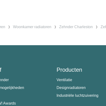
ren
Woonkamer radiatoren
Zehnder Charleston
Ze
f
Producten
hnder
Ventilatie
emogelijkheden
Designradiatoren
Industriële luchtzuivering
! Awards