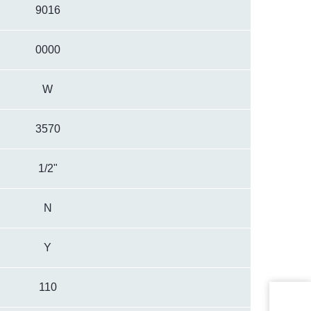
9016
0000
W
3570
1/2"
N
Y
110