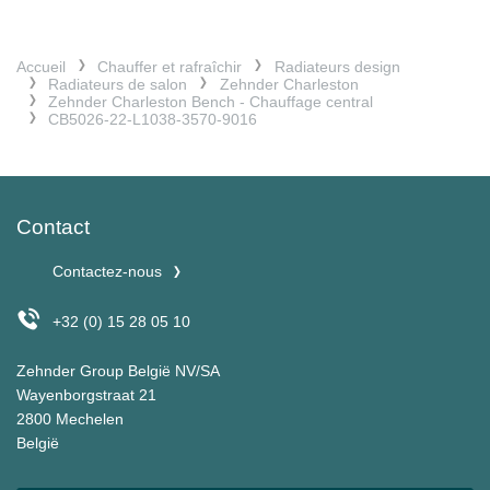
Accueil
Chauffer et rafraîchir
Radiateurs design
Radiateurs de salon
Zehnder Charleston
Zehnder Charleston Bench - Chauffage central
CB5026-22-L1038-3570-9016
Contact
Contactez-nous
+32 (0) 15 28 05 10
Zehnder Group België NV/SA
Wayenborgstraat 21
2800 Mechelen
België