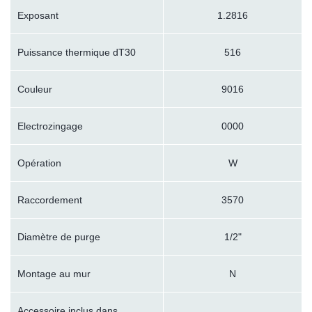
Exposant
1.2816
Puissance thermique dT30
516
Couleur
9016
Electrozingage
0000
Opération
W
Raccordement
3570
Diamètre de purge
1/2"
Montage au mur
N
Accessoire inclus dans