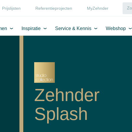
Prijslijsten
Referentieprojecten
MyZehnder
men
Inspiratie
Service & Kennis
Webshop
Zehnder
Splash