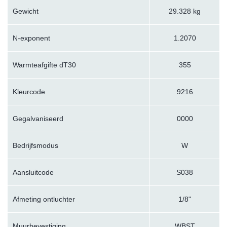
Gewicht
29.328 kg
N-exponent
1.2070
Warmteafgifte dT30
355
Kleurcode
9216
Gegalvaniseerd
0000
Bedrijfsmodus
W
Aansluitcode
S038
Afmeting ontluchter
1/8"
Muurbevestiging
WBST