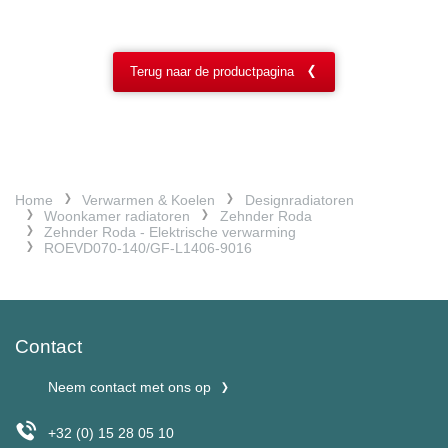
Terug naar de productpagina
Home
Verwarmen & Koelen
Designradiatoren
Woonkamer radiatoren
Zehnder Roda
Zehnder Roda - Elektrische verwarming
ROEVD070-140/GF-L1406-9016
Contact
Neem contact met ons op
+32 (0) 15 28 05 10