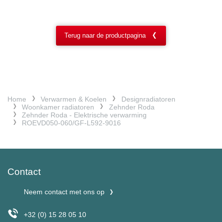
Terug naar de productpagina
Home
Verwarmen & Koelen
Designradiatoren
Woonkamer radiatoren
Zehnder Roda
Zehnder Roda - Elektrische verwarming
ROEVD050-060/GF-L592-9016
Contact
Neem contact met ons op
+32 (0) 15 28 05 10