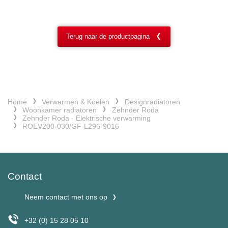
Terug naar de productpagina
Home
Verwarmen & Koelen
Designradiatoren
Woonkamer radiatoren
Zehnder Roda
Zehnder Roda - Elektrische verwarming
ROEV200-030/GF-L296-9016
Contact
Neem contact met ons op
+32 (0) 15 28 05 10