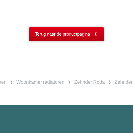
Terug naar de productpagina
ren
Woonkamer radiatoren
Zehnder Roda
Zehnder 