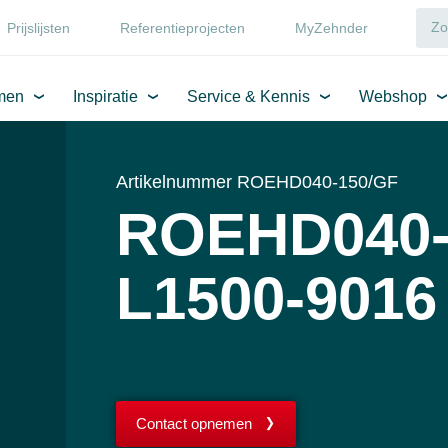
Prijslijsten
Referentieprojecten
MyZehnder
men
Inspiratie
Service & Kennis
Webshop
Artikelnummer ROEHD040-150/GF
ROEHD040-
L1500-9016
Contact opnemen