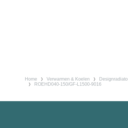
Home
Verwarmen & Koelen
Designradiato
ROEHD040-150/GF-L1500-9016