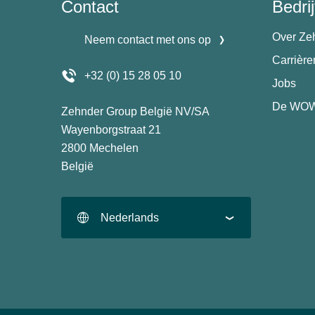
Contact
Bedrij
Over Ze
Neem contact met ons op
Carrièr
+32 (0) 15 28 05 10
Jobs
De WOW
Zehnder Group België NV/SA
Wayenborgstraat 21
2800 Mechelen
België
Nederlands