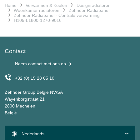
Home
Verwarmen & Koelen
Designradiatoren
Woonkamer radiatoren
Zehnder Radiapanel
Zehnder Radiapanel - Centrale verwarming
H105-L1800-1270-9016
Contact
Neem contact met ons op
+32 (0) 15 28 05 10
Zehnder Group België NV/SA
Wayenborgstraat 21
2800 Mechelen
België
Nederlands