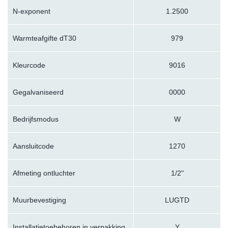
N-exponent
1.2500
Warmteafgifte dT30
979
Kleurcode
9016
Gegalvaniseerd
0000
Bedrijfsmodus
W
Aansluitcode
1270
Afmeting ontluchter
1/2"
Muurbevestiging
LUGTD
Installatietoebehoren in verpakking
Y