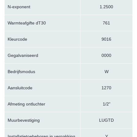
N-exponent
1.2500
Warmteafgifte dT30
761
Kleurcode
9016
Gegalvaniseerd
0000
Bedrijfsmodus
W
Aansluitcode
1270
Afmeting ontluchter
1/2"
Muurbevestiging
LUGTD
Installatietoebehoren in verpakking
Y