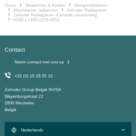
Home
Verwarmen & Koelen
Designradiatoren
Woonkamer radiatoren
Zehnder Radiapanel
Zehnder Radiapanel - Centrale verwarming
H105-L1400-1270-9016
Contact
Neem contact met ons op
+32 (0) 15 28 05 10
Zehnder Group België NV/SA
Wayenborgstraat 21
2800 Mechelen
België
Nederlands