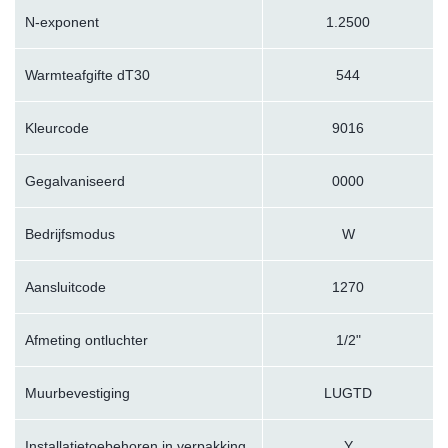
N-exponent
1.2500
Warmteafgifte dT30
544
Kleurcode
9016
Gegalvaniseerd
0000
Bedrijfsmodus
W
Aansluitcode
1270
Afmeting ontluchter
1/2"
Muurbevestiging
LUGTD
Installatietoebehoren in verpakking
Y