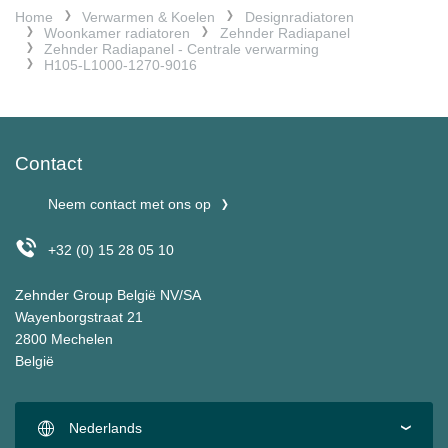
Home
Verwarmen & Koelen
Designradiatoren
Woonkamer radiatoren
Zehnder Radiapanel
Zehnder Radiapanel - Centrale verwarming
H105-L1000-1270-9016
Contact
Neem contact met ons op
+32 (0) 15 28 05 10
Zehnder Group België NV/SA
Wayenborgstraat 21
2800 Mechelen
België
Nederlands