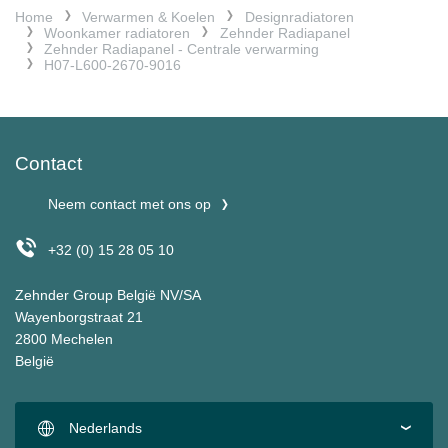
Home
Verwarmen & Koelen
Designradiatoren
Woonkamer radiatoren
Zehnder Radiapanel
Zehnder Radiapanel - Centrale verwarming
H07-L600-2670-9016
Contact
Neem contact met ons op
+32 (0) 15 28 05 10
Zehnder Group België NV/SA
Wayenborgstraat 21
2800 Mechelen
België
Nederlands