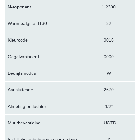
N-exponent
1.2300
Warmteafgifte dT30
32
Kleurcode
9016
Gegalvaniseerd
0000
Bedrijfsmodus
W
Aansluitcode
2670
Afmeting ontluchter
1/2"
Muurbevestiging
LUGTD
Installatietoebehoren in verpakking
Y