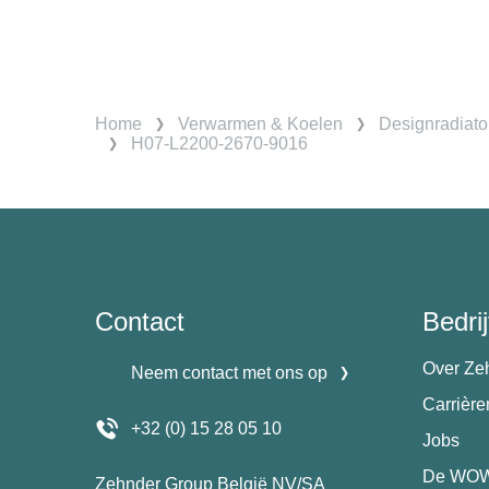
Home
Verwarmen & Koelen
Designradiato
H07-L2200-2670-9016
Contact
Bedrij
Over Ze
Neem contact met ons op
Carrièr
+32 (0) 15 28 05 10
Jobs
De WOW
Zehnder Group België NV/SA