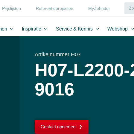
Prijslijsten
Referentieprojecten
MyZehnder
men
Inspiratie
Service & Kennis
Webshop
Artikelnummer H07
H07-L2200-
9016
Contact opnemen