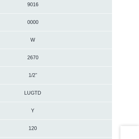
9016
0000
W
2670
1/2"
LUGTD
Y
120