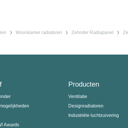
ren
Woonkamer radiatoren
Zehnder Radiapanel
Ze
f
Producten
hnder
Ventilatie
emogelijkheden
Designradiatoren
Industriële luchtzuivering
! Awards