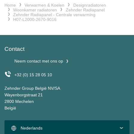
Home
Verwarmen & Koelen
Designradiatoren
Woonkamer radiatoren
Zehnder Radiapanel
Zehnder Radiapanel - Centrale verwarming
H07-L2000-2670-9016
Contact
Neem contact met ons op
+32 (0) 15 28 05 10
Zehnder Group België NV/SA
Wayenborgstraat 21
2800 Mechelen
België
Nederlands