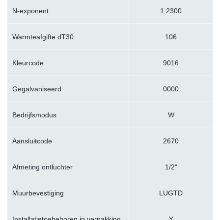
N-exponent
1.2300
Warmteafgifte dT30
106
Kleurcode
9016
Gegalvaniseerd
0000
Bedrijfsmodus
W
Aansluitcode
2670
Afmeting ontluchter
1/2"
Muurbevestiging
LUGTD
Installatietoebehoren in verpakking
Y