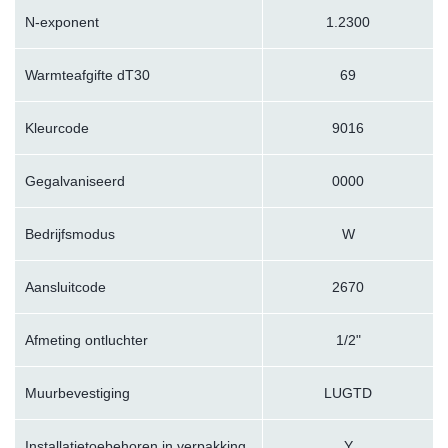
N-exponent
1.2300
Warmteafgifte dT30
69
Kleurcode
9016
Gegalvaniseerd
0000
Bedrijfsmodus
W
Aansluitcode
2670
Afmeting ontluchter
1/2"
Muurbevestiging
LUGTD
Installatietoebehoren in verpakking
Y