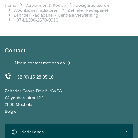
Home
Verwarmen & Koelen
Designradiatoren
Woonkamer radiatoren
Zehnder Radiapanel
Zehnder Radiapanel - Centrale verwarming
H07-L1300-2670-9016
Contact
Neem contact met ons op
+32 (0) 15 28 05 10
Zehnder Group België NV/SA
Wayenborgstraat 21
2800 Mechelen
België
Nederlands