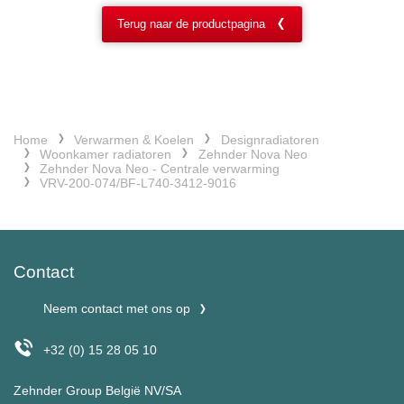
Terug naar de productpagina
Home
Verwarmen & Koelen
Designradiatoren
Woonkamer radiatoren
Zehnder Nova Neo
Zehnder Nova Neo - Centrale verwarming
VRV-200-074/BF-L740-3412-9016
Contact
Neem contact met ons op
+32 (0) 15 28 05 10
Zehnder Group België NV/SA