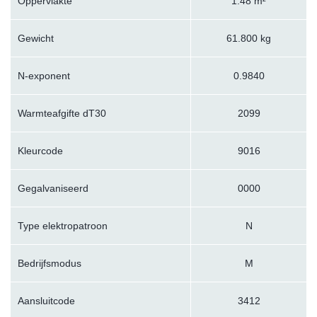
Oppervlakte
1.48 m²
Gewicht
61.800 kg
N-exponent
0.9840
Warmteafgifte dT30
2099
Kleurcode
9016
Gegalvaniseerd
0000
Type elektropatroon
N
Bedrijfsmodus
M
Aansluitcode
3412