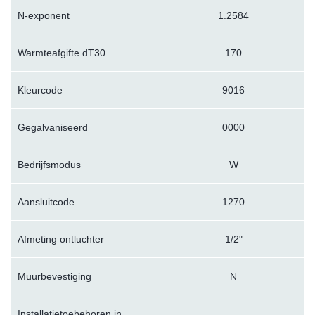
N-exponent
1.2584
Warmteafgifte dT30
170
Kleurcode
9016
Gegalvaniseerd
0000
Bedrijfsmodus
W
Aansluitcode
1270
Afmeting ontluchter
1/2"
Muurbevestiging
N
Installatietoebehoren in