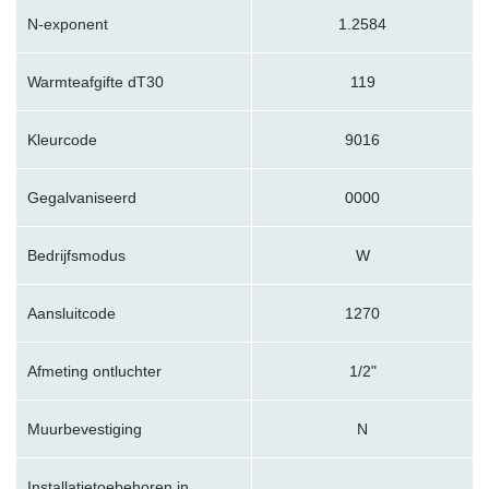
N-exponent
1.2584
Warmteafgifte dT30
119
Kleurcode
9016
Gegalvaniseerd
0000
Bedrijfsmodus
W
Aansluitcode
1270
Afmeting ontluchter
1/2"
Muurbevestiging
N
Installatietoebehoren in