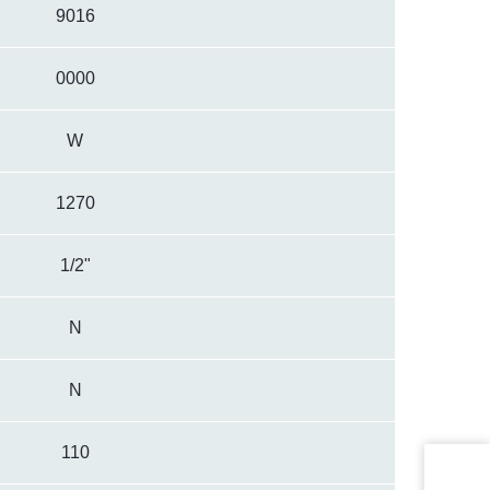
9016
0000
W
1270
1/2"
N
N
110