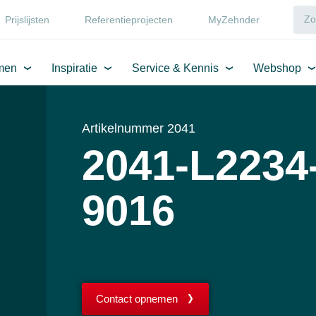
Prijslijsten
Referentieprojecten
MyZehnder
men
Inspiratie
Service & Kennis
Webshop
Artikelnummer 2041
2041-L2234
9016
Contact opnemen