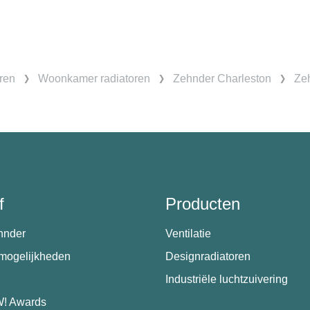
ren
Woonkamer radiatoren
Zehnder Charleston
Zeh
f
Producten
hnder
Ventilatie
emogelijkheden
Designradiatoren
Industriële luchtzuivering
! Awards