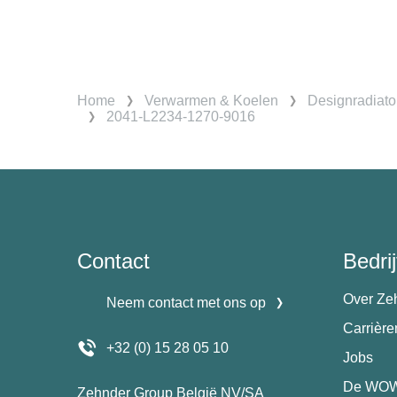
Home
Verwarmen & Koelen
Designradiato
2041-L2234-1270-9016
Contact
Bedrij
Over Ze
Neem contact met ons op
Carrièr
+32 (0) 15 28 05 10
Jobs
De WOW
Zehnder Group België NV/SA